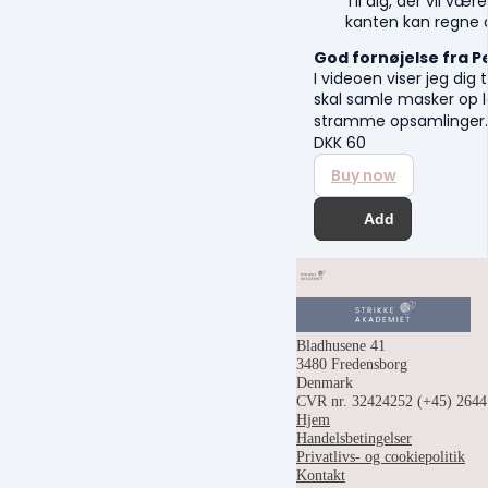
Til dig, der vil væ
kanten kan regne d
God fornøjelse fra P
I videoen viser jeg dig
skal samle masker op la
stramme opsamlinge
DKK
60
Buy now
Add
Bladhusene 41
3480 Fredensborg
Denmark
CVR nr. 32424252
(+45) 264
Hjem
Handelsbetingelser
Privatlivs- og cookiepolitik
Kontakt