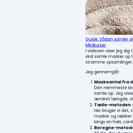
Guide: Sådan samler 
Minikurser
I videoen viser jeg dig
skal samle masker op la
stramme opsamlinger.
Jeg gennemgår:
Maskeantal fra d
Den nemmeste løsni
samle op. Jeg vise
ændret længde, stø
Tælle-metoden –
Her bruger vi det, 
masker og rækker o
langs en hals, car
Beregne-metod