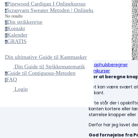
Pinewood Cardigan I Onlinekursus
p
Scrapyarn Sweater Metoden | Onlinekursus
s
No results
Din strikkerejse
d
Kontakt
k
Kalender
k
GRATIS
g
Din ultimative Guide til Kantmasker
Knaphulsberegner
Din Guide til Strikkematematik
Minikurser
Guide til Contiguous-Metoden
g
Lær at beregne knap
FAQ
f
Det kan være svært at
Login
ribkant.
Ofte står der i opskrift
kanten kortere eller l
størrelse knapper eller
Derfor har jeg lavet de
God fornøjelse fra P