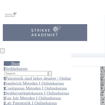
Shop
Strikkekurser
s
Patentstrik med lækre detaljer | Onlinekursus
p
Sandwich Metoden I Onlinekursus
s
Contiguous Metoden I Onlinekursus
c
Strikkeværktøjskassen I Onlinekursus
s
Fair Isle Metoden I Onlinekursus
f
Lær Patentstrik I Onlinekursus
l