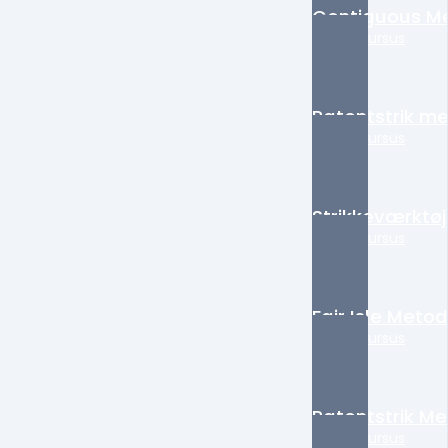
Contiguous M
Online kursus
Patentstrik me
Online kursus
Strikkeværktø
Online kursus
Fair Isle Meto
Online kursus
Patentstrik M
Online kursus