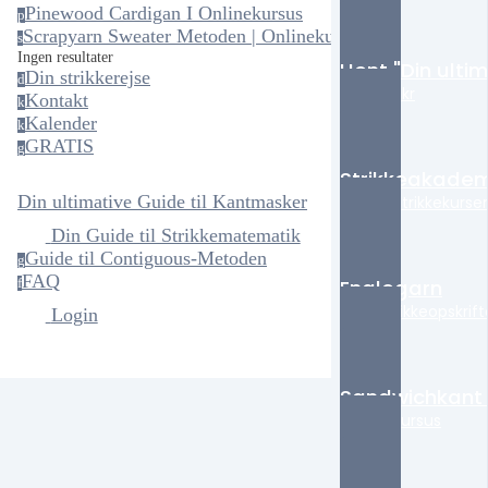
Pinewood Cardigan I Onlinekursus
p
Scrapyarn Sweater Metoden | Onlinekursus
s
Ingen resultater
Hent "Din ulti
Din strikkerejse
d
Koster 0kr
Kontakt
k
Kalender
k
GRATIS
g
Strikkeakadem
Din ultimative Guide til Kantmasker
Online Strikkekurser
Din Guide til Strikkematematik
Guide til Contiguous-Metoden
g
FAQ
Englegarn
f
Mine strikkeopskrift
Login
Sandwichkant
Online kursus