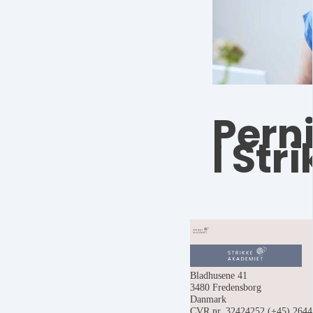
Perni
I Str
Bladhusene 41
3480 Fredensborg
Danmark
CVR nr. 32424252
(+45) 264