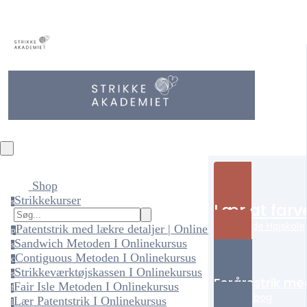
Shop
Strikkekurser
s
Lær at farv
på Tisvilde Højskole
Patentstrik med lækre detaljer | Onlinekursus
p
Sandwich Metoden I Onlinekursus
s
Contiguous Metoden I Onlinekursus
c
Strikkeværktøjskassen I Onlinekursus
s
Forårsstrik me
Fair Isle Metoden I Onlinekursus
f
Min nye bog
Lær Patentstrik I Onlinekursus
l