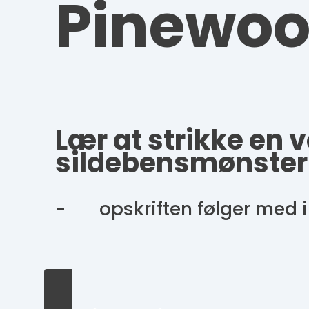
Pinewoo
Lær at strikke en 
sildebensmønster
- opskriften følger med i