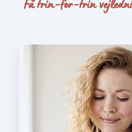
Få trin-for-trin vejledni