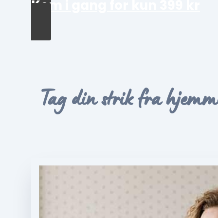
Kom i gang for kun 399 kr
Tag din strik fra hjemme