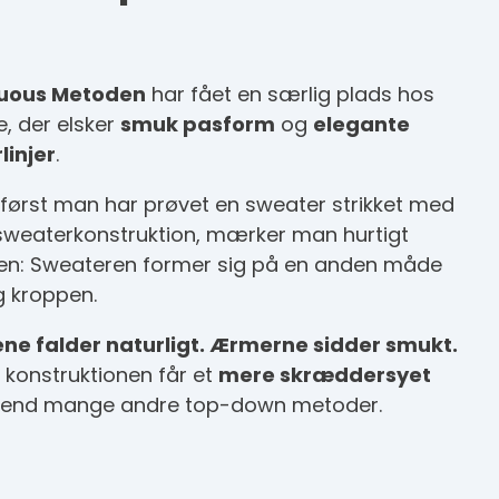
uous Metoden
har fået en særlig plads hos
e, der elsker
smuk pasform
og
elegante
linjer
.
 først man har prøvet en sweater strikket med
weaterkonstruktion, mærker man hurtigt
len: Sweateren former sig på en anden måde
 kroppen.
ene falder naturligt. Ærmerne sidder smukt.
 konstruktionen får et
mere skræddersyet
end mange andre top-down metoder.