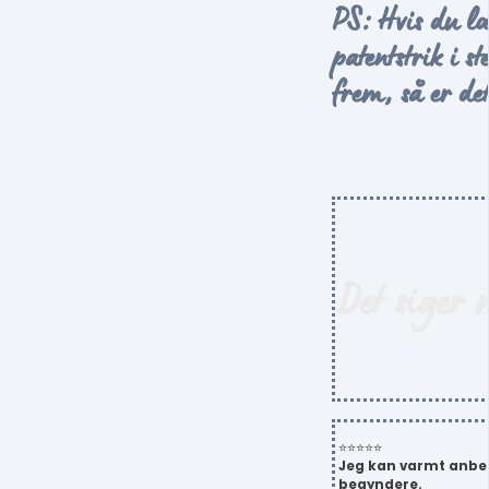
PS: Hvis du læn
patentstrik i s
frem, så er det
Det siger 
⭐⭐⭐⭐⭐
Jeg
kan varmt anbef
begyndere.