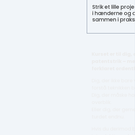
Strik et lille pro
i hænderne og o
sammen i praksi
Kurset er til dig, 
patentstrik – me
forklaret ordentl
Dig, der ikke bare 
forstå teknikken b
Dig, der måske ha
overblik.
Eller dig, der gern
turdet endnu.
Hvis du derimod b