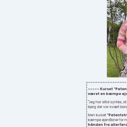
⭐⭐⭐⭐⭐
Kurset “Paten
været en kæmpe øje
"Jeg har altid syntes, a
bjerg der var svært bare
Men kurset
“Patentstr
kæmpe øjenåbner for mig
hånden fra allerførs