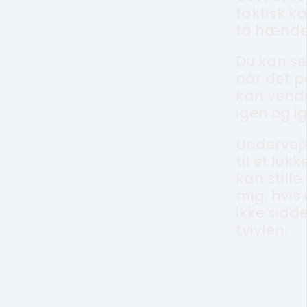
faktisk k
få hænde
Du kan se
når det p
kan vende
igen og i
Undervej
til et luk
kan stille
mig, hvis 
ikke sidd
tvivlen.