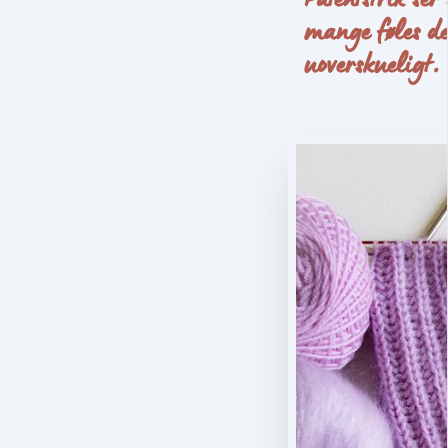
mange føles de
uoverskueligt.