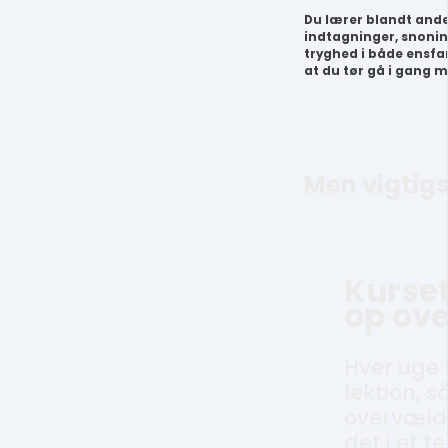
Du lærer blandt ande
indtagninger, snonin
tryghed i både ensfa
at du tør gå i gang 
Men vigtigst
Kurset
op ove
Hver uge 
lektion, s
overvæld
det i et 