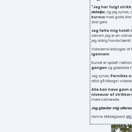
"Jeg har fulgt strik
detaljer
,
og jeg synes, d
kursus
med gode, klare
skal gøre.
Jeg følte mig
holdt 
selvom jeg er en rutinere
jeg aldrig havde tænkt 
Videoerne ledsages af t
igennem
.
Kurset er opdelt i lektio
gangen
og glædede mi
Jeg synes,
Pernilles o
altid gå tilbage i video
Alle kan have gavn a
niveauer af strikker
mere rutinerede.
Jeg glæder mig allerede
Hanne Mikkelgaard
@kn