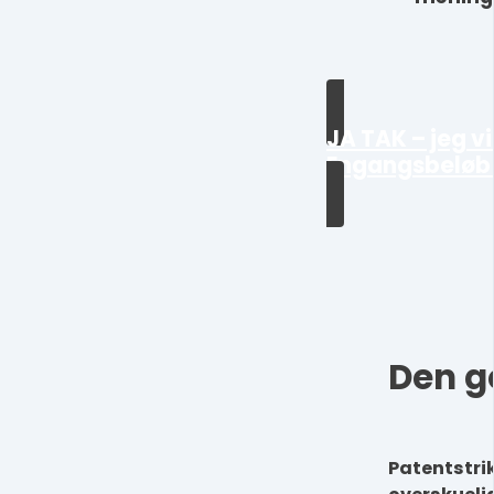
JA TAK – jeg v
Engangsbeløb 
Den g
Patentstrik