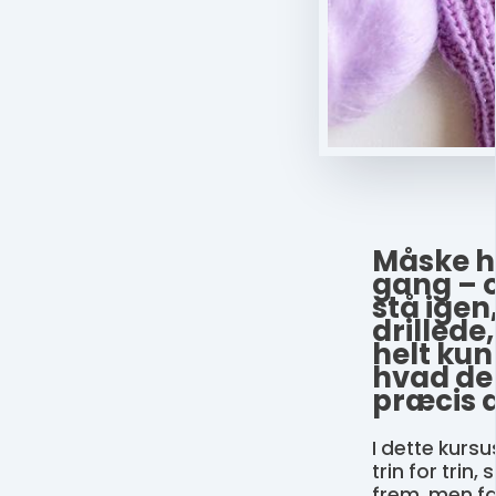
Måske ha
gang – o
stå igen
drillede,
helt ku
hvad der
præcis d
I dette kursu
trin for trin,
frem, men fa