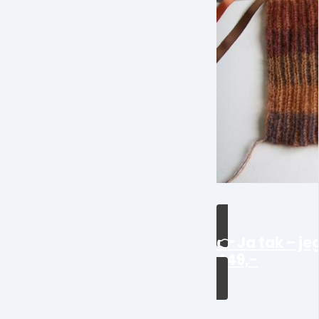
👉 Ja tak – je
449,-