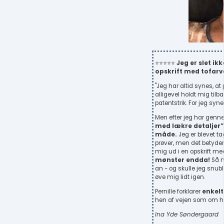
⭐⭐⭐⭐⭐
Jeg er slet ik
opskrift med tofarv
"Jeg har altid synes, at p
alligevel holdt mig tilb
patentstrik. For jeg syne
Men efter jeg har genn
med lækre detaljer”
måde.
Jeg er blevet t
prøver, men det betyder 
mig ud i en opskrift m
mønster endda!
Så n
an - og skulle jeg snuble
øve mig lidt igen.
Pernille forklarer
enkelt
hen af vejen som om hun
Ina Yde Søndergaard