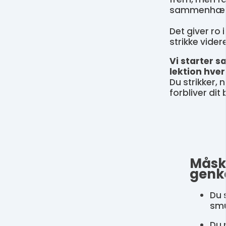
sammenhæn
Det giver ro 
strikke videre
Vi starter 
lektion hver
Du strikker, 
forbliver dit
Måsk
genk
Du 
smu
Du 