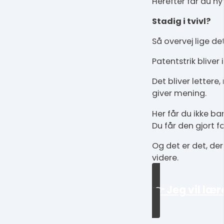
Herefter får du ny
Stadig i tvivl?
Så overvej lige det
Patentstrik bliver 
Det bliver lettere,
giver mening.
Her får du ikke bar
Du får den gjort fo
Og det er det, de
videre.
👉 Jeg vil lær