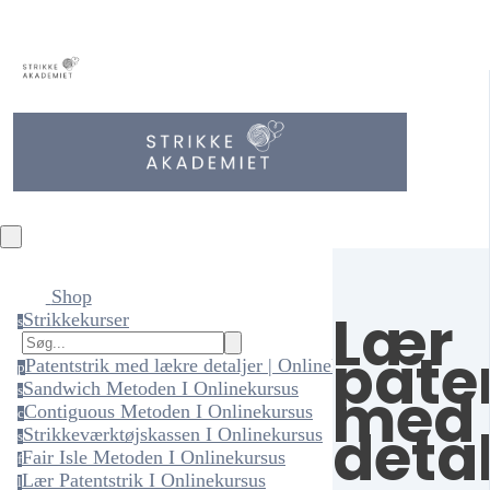
Shop
Lær
Strikkekurser
s
pate
Patentstrik med lækre detaljer | Onlinekursus
p
med 
Sandwich Metoden I Onlinekursus
s
Contiguous Metoden I Onlinekursus
c
detal
Strikkeværktøjskassen I Onlinekursus
s
Fair Isle Metoden I Onlinekursus
f
Lær Patentstrik I Onlinekursus
l