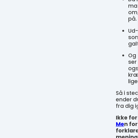
mas
om,
på.
Ud-
som
galt
Og 
ser
ogs
kræ
lige
Så i ste
ender d
fra dig i
Ikke for
Me
n for
forklar
mening