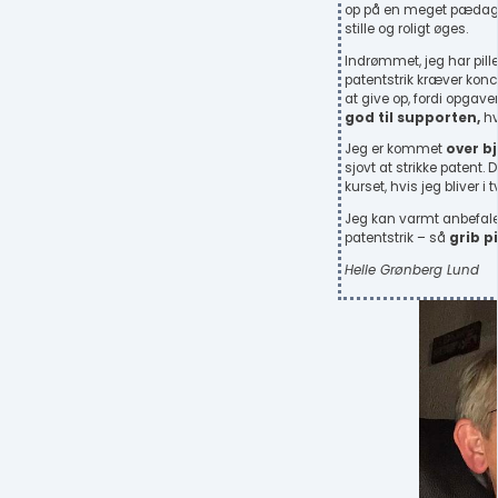
op på en meget pædag
stille og roligt øges.
Indrømmet, jeg har pil
patentstrik kræver konce
at give op, fordi opgave
god til supporten,
hv
Jeg er kommet
over bj
sjovt at strikke patent. D
kurset, hvis jeg bliver i 
Jeg kan varmt anbefale k
patentstrik – så
grib p
Helle Grønberg Lund