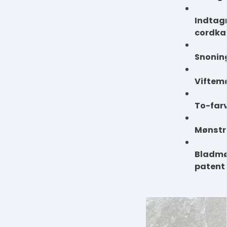
Indtagn
cordka
Snonin
Viftem
To-far
Mønstre
Bladmøn
patent