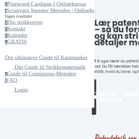
Pinewood Cardigan I Onlinekursus
p
Scrapyarn Sweater Metoden | Onlinekursus
s
Ingen resultater
Lær patents
Din strikkerejse
d
– så du fo
Kontakt
k
og kan str
Kalender
k
detaljer m
GRATIS
g
Din ultimative Guide til Kantmasker
På 8 uger lærer du patents
Din Guide til Strikkematematik
med. Du får teknikken fork
forstår, hvad du laver, og 
Guide til Contiguous-Metoden
g
FAQ
f
Login
👉 Ja tak – jeg v
og overblik
Patentstrik se