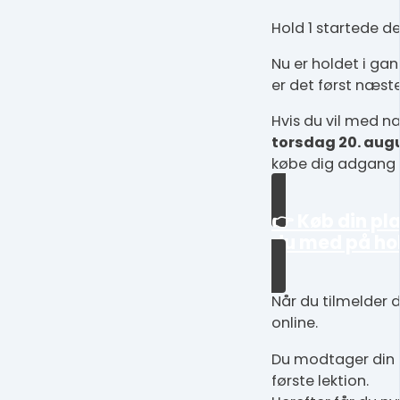
Hold 1 startede d
Nu er holdet i gan
er det først næst
Hvis du vil med n
torsdag 20. aug
købe dig adgang 
👉 Køb din pla
du med på ho
Når du tilmelder d
online.
Du modtager din 
første lektion.