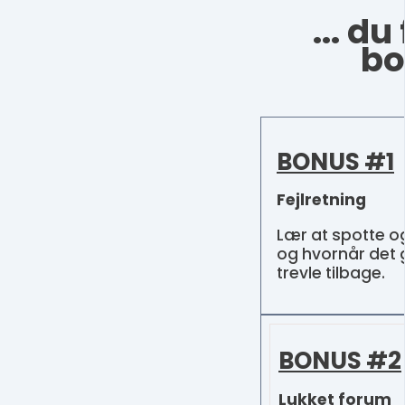
... du
bo
BONUS #1
Fejlretning
Lær at spotte og 
og hvornår det 
trevle tilbage.
BONUS #2
Lukket forum