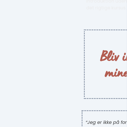
introduktion uden 
det rigtige kursus.
Bliv i
mine
“Jeg er ikke på for