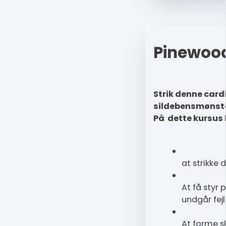
Pinewoo
Strik denne car
sildebensmønste
På
dette kursus 
at strikke
At få styr 
undgår fejl
At forme 