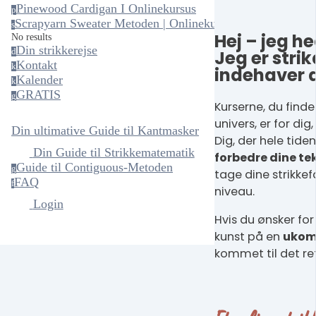
Pinewood Cardigan I Onlinekursus
p
Scrapyarn Sweater Metoden | Onlinekursus
s
Hej – jeg h
No results
Din strikkerejse
Jeg er stri
d
Kontakt
k
indehaver 
Kalender
k
GRATIS
g
Kurserne, du finde
univers, er for dig
Din ultimative Guide til Kantmasker
Dig, der hele tide
Din Guide til Strikkematematik
forbedre dine te
Guide til Contiguous-Metoden
g
tage dine strikke
FAQ
f
niveau.
Login
Hvis du ønsker for
kunst på en
ukom
kommet til det ret