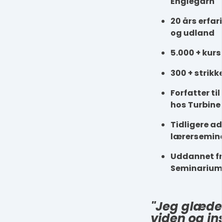
Englegarn
20 års erfar
og udland
5.000 + kurs
300 + strikk
Forfatter ti
hos Turbine
Tidligere a
lærersemin
Uddannet f
Seminariu
"Jeg glæder
viden og ins