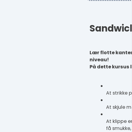
Sandwic
Lær flotte kanter,
niveau!
På dette kursus 
At strikke 
At skjule m
At klippe 
få smukke,