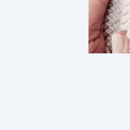
Modta
ultim
Guide 
Kantm
tilmel