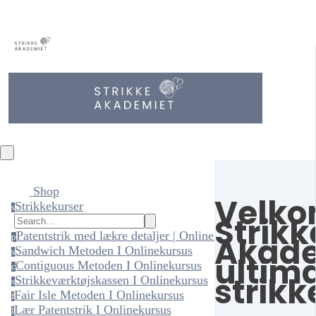
Shop
Velko
Strikkekurser
s
Strikk
Patentstrik med lækre detaljer | Onlinekursus
Akade
p
Sandwich Metoden I Onlinekursus
s
ultima
Contiguous Metoden I Onlinekursus
c
strikk
Strikkeværktøjskassen I Onlinekursus
s
Fair Isle Metoden I Onlinekursus
f
Lær Patentstrik I Onlinekursus
l