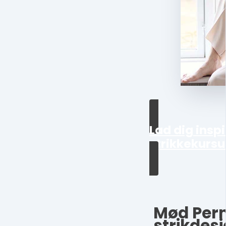
Lad dig inspir
strikkekursu
Mød Pern
strikdesi