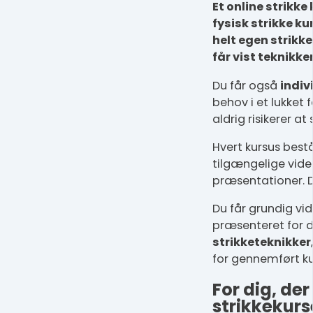
Et online strikk
fysisk strikke ku
helt egen strikkee
får vist teknikker
Du får også
indiv
behov i et lukket f
aldrig risikerer at
Hvert kursus best
tilgængelige vid
præsentationer. D
Du får grundig vi
præsenteret for 
strikketeknikker
for gennemført ku
For dig, de
strikkekurs