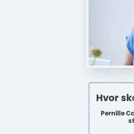
Hvor sk
Pernille C
s