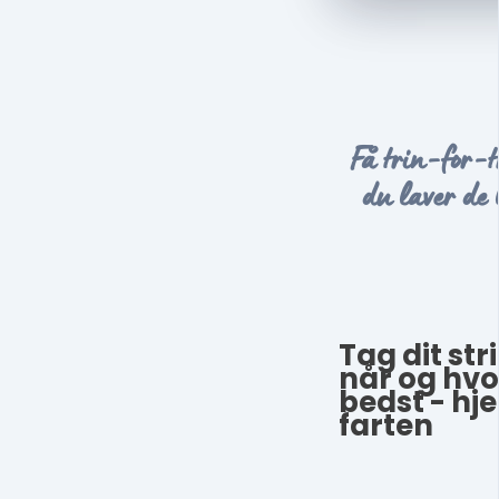
Få trin-for-t
du laver de l
Tag dit str
når og hvo
bedst - hj
farten