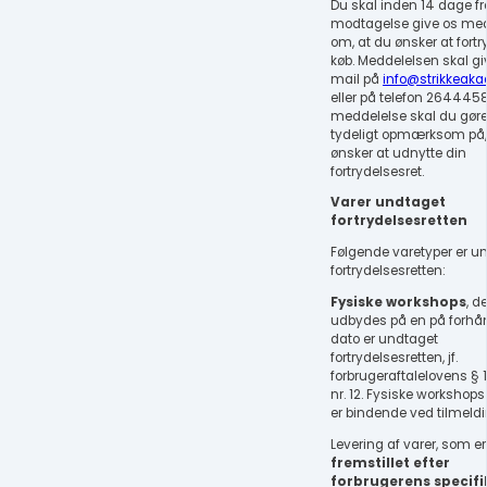
Du skal inden 14 dage fr
modtagelse give os me
om, at du ønsker at fortr
køb. Meddelelsen skal g
mail på
info@strikkeaka
eller på telefon 26444580
meddelelse skal du gøre
tydeligt opmærksom på,
ønsker at udnytte din
fortrydelsesret.
Varer undtaget
fortrydelsesretten
Følgende varetyper er u
fortrydelsesretten:
Fysiske workshops
, d
udbydes på en på forhå
dato er undtaget
fortrydelsesretten, jf.
forbrugeraftalelovens § 18
nr. 12. Fysiske workshops
er bindende ved tilmeldi
Levering af varer, som er
fremstillet efter
forbrugerens specifi