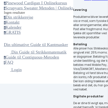
Pinewood Cardigan I Onlinekursus
p
Scrapyarn Sweater Metoden | Onlinekursus
s
Levering
Ingen resultater
Din strikkerejse
Produkterne bliver leveret
d
via e-mail, som fysiske 
Kontakt
k
eller arrangementer, ell
Kalender
k
Post eller fragtmand. Hu
GRATIS
g
tjekke dit spamfilter ved 
leverede produkter.
Din ultimative Guide til Kantmasker
Betaling
Alle priser hos Strikkeak
Din Guide til Strikkematematik
angivet inkl. 25% moms. 
er dagspriser. Betaling f
Guide til Contiguous-Metoden
g
under bestilling, og der 
FAQ
f
betales med Mobile Pay,
Visa/DANKORT, Masterca
Login
Betaling vil først blive tr
din konto, når produktet 
Der kan aldrig trækkes et
beløb end det, du har g
ved købet.
Digitale produkter
De er dine til evigt eje,
andet fremgår. Vi forpligt