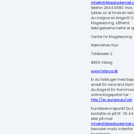
info@strikkeakademiet.
telefon 26444580. Hvis d
lykkes os at finde en løs
du indgive en klage til C
Klageløsning, såfremt
betingelserne herfor er op
Center for Klageløsning
Nævnenes Hus
Toldboden 2
8800 Viborg
www.forbrug.dk
Er du forbruger med bopæ
andet EU-land end Danm
du klage til EU-Kommis
online klageportal her -
http://ec.europa.eu/odr
Kundeservicepunkt Du 
kontakte os på tlf.: 26 4
eller på mail
info@strikkeakademiet.
besvarer mails indenfor 