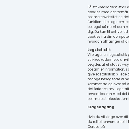
På strikkeakademiet.dk
cookies med det formål 
optimere websitet og de
funktionalitet, og derme
besøget så nemt som mu
dig. Du kan til enhver tid 
cookies fra din computer
hvordan afhænger af di
Logstatistik
Vi bruger en logstatistik 
strikkeakademiet.dk, hvil
betyder, at et statistik-
opsamler information, 
give et statistisk billede 
mange besøgende vi har
kommer fra og hvor på w
det forlades mv. Logstat
anvendes kun med det f
optimere strikkeakademi
Klageadgang
Hvis du vil klage over dit
du rette henvendelse til P
Cordes på