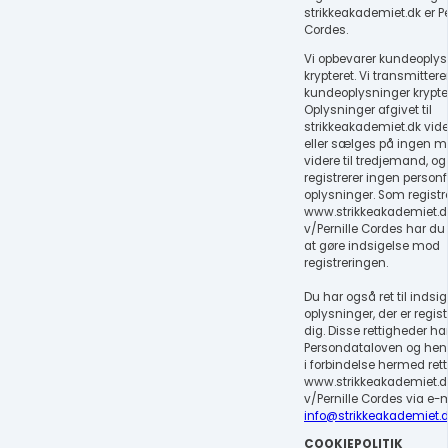
strikkeakademiet.dk er Pe
Cordes.
Vi opbevarer kundeoplys
krypteret. Vi transmittere
kundeoplysninger krypter
Oplysninger afgivet til
strikkeakademiet.dk vid
eller sælges på ingen 
videre til tredjemand, og 
registrerer ingen perso
oplysninger. Som registr
www.strikkeakademiet.d
v/Pernille Cordes har du al
at gøre indsigelse mod
registreringen.
Du har også ret til indsigt
oplysninger, der er regis
dig. Disse rettigheder ha
Persondataloven og he
i forbindelse hermed rette
www.strikkeakademiet.d
v/Pernille Cordes via e-
info@strikkeakademiet.d
COOKIEPOLITIK