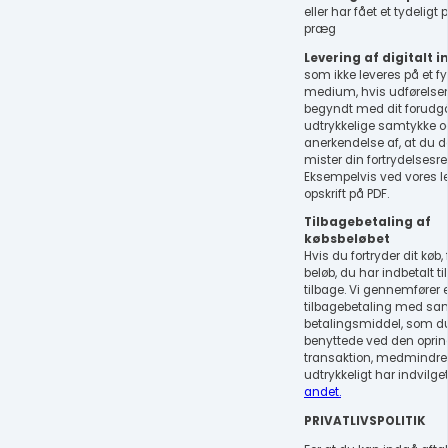
eller har fået et tydeligt 
præg
Levering af digitalt 
som ikke leveres på et fy
medium, hvis udførelsen
begyndt med dit forud
udtrykkelige samtykke o
anerkendelse af, at du 
mister din fortrydelsesret
Eksempelvis ved vores le
opskrift på PDF.
Tilbagebetaling af
købsbeløbet
Hvis du fortryder dit køb,
beløb, du har indbetalt til
tilbage. Vi gennemfører
tilbagebetaling med s
betalingsmiddel, som d
benyttede ved den oprin
transaktion, medmindre
udtrykkeligt har indvilget
andet.
PRIVATLIVSPOLITIK