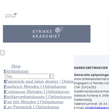
Shop
HANDELSBETINGELSER
Strikkekurser
s
Generelle oplysninge
www.strikkeakademiet.d
Patentstrik med lækre detaljer | Onlinekursus
p
Englegarn v/ Pernille Co
Sandwich Metoden I Onlinekursus
s
CVR: 32424252
Contiguous Metoden I Onlinekursus
Enkeltmandsvirksomhe
c
Adresse: Fyrrevej 4, 348
Strikkeværktøjskassen I Onlinekursus
s
Fredensborg
Fair Isle Metoden I Onlinekursus
f
Telefonnummer: 26 44 
Lær Patentstrik I Onlinekursus
l
E-mail:
info@strikkeaka