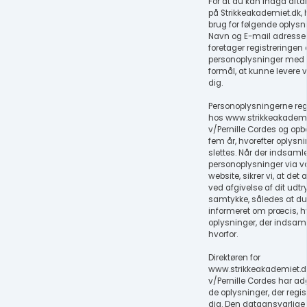
For at du kan indgå aft
på Strikkeakademiet.dk, 
brug for følgende oplysn
Navn og E-mail adresse.
foretager registreringen 
personoplysninger med 
formål, at kunne levere v
dig.
Personoplysningerne reg
hos www.strikkeakademi
v/Pernille Cordes og opb
fem år, hvorefter oplysn
slettes. Når der indsaml
personoplysninger via v
website, sikrer vi, at det a
ved afgivelse af dit udtr
samtykke, således at du
informeret om præcis, hv
oplysninger, der indsam
hvorfor.
Direktøren for
www.strikkeakademiet.d
v/Pernille Cordes har ad
de oplysninger, der regi
dig. Den dataansvarlige