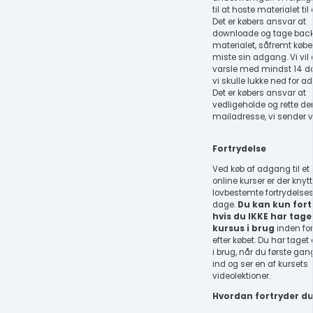
til at hoste materialet til 
Det er købers ansvar at
downloade og tage back
materialet, såfremt køber
miste sin adgang. Vi vil 
varsle med mindst 14 da
vi skulle lukke ned for 
Det er købers ansvar at
vedligeholde og rette de
mailadresse, vi sender v
Fortrydelse
Ved køb af adgang til et 
online kurser er der knyt
lovbestemte fortrydelses
dage.
Du kan kun fort
hvis du IKKE har taget
kursus i brug
inden fo
efter købet. Du har taget 
i brug, når du første gan
ind og ser en af kursets
videolektioner.
Hvordan fortryder d