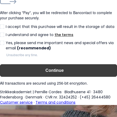
After clicking "Pay", you will be redirected to Bancontact to complete
your purchase securely.
I accept that this purchase will result in the storage of data
I understand and agree to
the terms
Yes, please send me important news and special offers via
email
(recommended)
Unsubscribe any time.
Continue
All transactions are secured using 256-bit encryption.
Strikkeakademiet | Pernille Cordes
·
Bladhusene 41
·
3480
Fredensborg
·
Denmark
·
CVR nr. 32424252
·
(+45) 26444580
Customer service
·
Terms and conditions