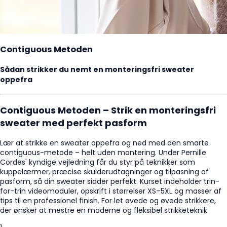
Contiguous Metoden
Sådan strikker du nemt en monteringsfri sweater
oppefra
Contiguous
Metoden –
Strik
en
monteringsfri
sweater
med
perfekt
pasform
Lær
at
strikke
en
sweater
oppefra
og
ned
med
den
smarte
contiguous-
metode –
helt
uden
montering.
Under
Pernille
Cordes'
kyndige
vejledning
får
du
styr
på
teknikker
som
kuppelærmer,
præcise
skulderudtagninger
og
tilpasning
af
pasform,
så
din
sweater
sidder
perfekt.
Kurset
indeholder
trin-
for-
trin
videomoduler,
opskrift
i
størrelser
XS–
5XL
og
masser
af
tips
til
en
professionel
finish.
For
let
øvede
og
øvede
strikkere,
der
ønsker
at
mestre
en
moderne
og
fleksibel
strikketeknik