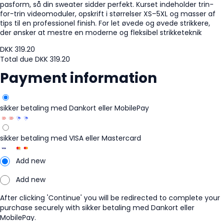
pasform,
så
din
sweater
sidder
perfekt.
Kurset
indeholder
trin-
for-
trin
videomoduler,
opskrift
i
størrelser
XS–
5XL
og
masser
af
tips
til
en
professionel
finish.
For
let
øvede
og
øvede
strikkere,
der
ønsker
at
mestre
en
moderne
og
fleksibel
strikketeknik
DKK
319.20
Total due
DKK
319.20
Payment information
sikker betaling med Dankort eller MobilePay
sikker betaling med VISA eller Mastercard
Add new
Add new
After clicking 'Continue' you will be redirected to complete your
purchase securely with sikker betaling med Dankort eller
MobilePay.