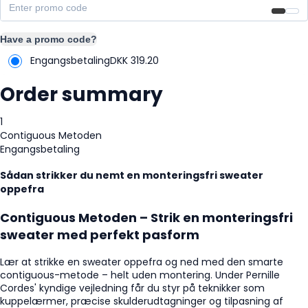
Have a promo code?
Engangsbetaling
DKK
319.20
Order summary
1
Contiguous Metoden
Engangsbetaling
Sådan strikker du nemt en monteringsfri sweater
oppefra
Contiguous
Metoden –
Strik
en
monteringsfri
sweater
med
perfekt
pasform
Lær
at
strikke
en
sweater
oppefra
og
ned
med
den
smarte
contiguous-
metode –
helt
uden
montering.
Under
Pernille
Cordes'
kyndige
vejledning
får
du
styr
på
teknikker
som
kuppelærmer,
præcise
skulderudtagninger
og
tilpasning
af